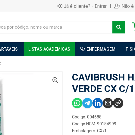
|
Já é cliente? - Entrar
Não é 
ARTAVEIS
LISTAS ACADEMICAS
ENFERMAGEM
FIS
0
CAVIBRUSH H
VERDE CX C/1
Código: 004688
Código NCM: 90184999
Embalagem: CX\1