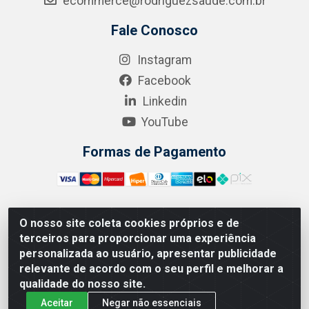
ecommerce@rodriguezsaude.com.br
Fale Conosco
Instagram
Facebook
Linkedin
YouTube
Formas de Pagamento
O nosso site coleta cookies próprios e de
A.R. RODRIGUEZ SOLUÇÕES EM SAÚDE - Endereço Av.
terceiros para proporcionar uma experiência
Joaquim Nabuco, 2235 - Centro, Manaus - AM, CEP
personalizada ao usuário, apresentar publicidade
69020-031 - CNPJ 04.562.591/0001-41
relevante de acordo com o seu perfil e melhorar a
qualidade do nosso site.
Aceitar
Negar não essenciais