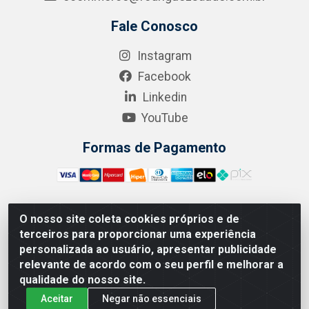
Fale Conosco
Instagram
Facebook
Linkedin
YouTube
Formas de Pagamento
O nosso site coleta cookies próprios e de
A.R. RODRIGUEZ SOLUÇÕES EM SAÚDE - Endereço Av.
terceiros para proporcionar uma experiência
Joaquim Nabuco, 2235 - Centro, Manaus - AM, CEP
personalizada ao usuário, apresentar publicidade
69020-031 - CNPJ 04.562.591/0001-41
relevante de acordo com o seu perfil e melhorar a
qualidade do nosso site.
Aceitar
Negar não essenciais