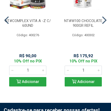
NT#COMPLEX VITA A -Z C/
NT#W100 CHOCOLATE
60UND
900GR REFIL
Código: 400276
Código: 400302
R$ 90,00
R$ 175,92
10% Off no PIX
10% Off no PIX
Adicionar
Adicionar
Cadastre-se para receber nossas ofertas!