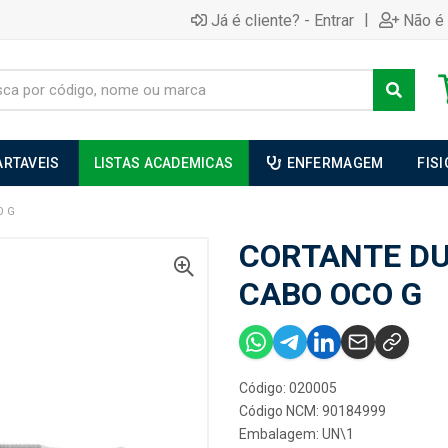
|
Já é cliente? - Entrar
Não é 
ARTAVEIS
LISTAS ACADEMICAS
ENFERMAGEM
FIS
O G
CORTANTE DU
CABO OCO G
Código: 020005
Código NCM: 90184999
Embalagem: UN\1