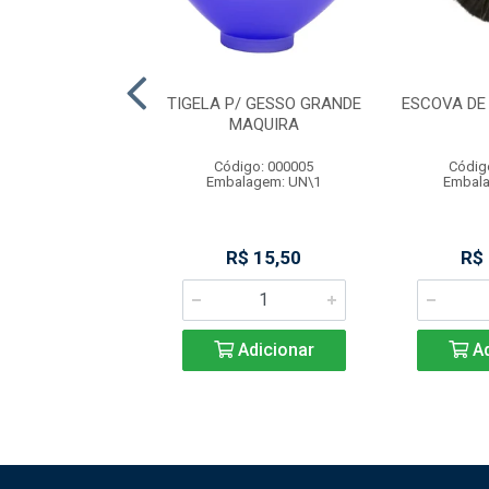
IBRA DE VIDRO
TIGELA P/ GESSO GRANDE
ESCOVA DE
 POST N 1 MAQ
MAQUIRA
digo: 000010
Código: 000005
Códig
alagem: CX\1
Embalagem: UN\1
Embala
R$ 49,90
R$ 15,50
R$
Adicionar
Adicionar
Ad