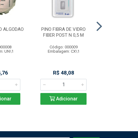
O ALGODAO
PINO FIBRA DE VIDRO
PINO FIBRA DE
FIBER POST N 0,5 M
FIBER POST N
000008
Código: 000009
Código: 000
m: UN\1
Embalagem: CX\1
Embalagem: 
,76
R$ 48,08
R$ 49,9
ionar
Adicionar
Adicio