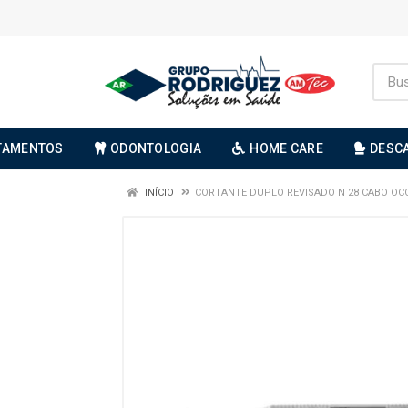
TAMENTOS
ODONTOLOGIA
HOME CARE
DESC
INÍCIO
CORTANTE DUPLO REVISADO N 28 CABO OC