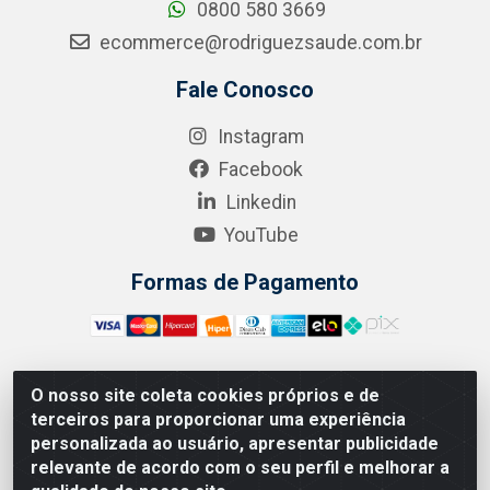
0800 580 3669
ecommerce@rodriguezsaude.com.br
Fale Conosco
Instagram
Facebook
Linkedin
YouTube
Formas de Pagamento
O nosso site coleta cookies próprios e de
A.R. RODRIGUEZ SOLUÇÕES EM SAÚDE - Endereço Av.
terceiros para proporcionar uma experiência
Joaquim Nabuco, 2235 - Centro, Manaus - AM, CEP
personalizada ao usuário, apresentar publicidade
69020-031 - CNPJ 04.562.591/0001-41
relevante de acordo com o seu perfil e melhorar a