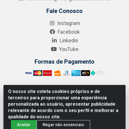
Fale Conosco
Instagram
Facebook
Linkedin
YouTube
Formas de Pagamento
O nosso site coleta cookies próprios e de
A.R. RODRIGUEZ SOLUÇÕES EM SAÚDE - Endereço Av.
terceiros para proporcionar uma experiência
Joaquim Nabuco, 2235 - Centro, Manaus - AM, CEP
personalizada ao usuário, apresentar publicidade
69020-031 - CNPJ 04.562.591/0001-41
relevante de acordo com o seu perfil e melhorar a
qualidade do nosso site.
Aceitar
Negar não essenciais