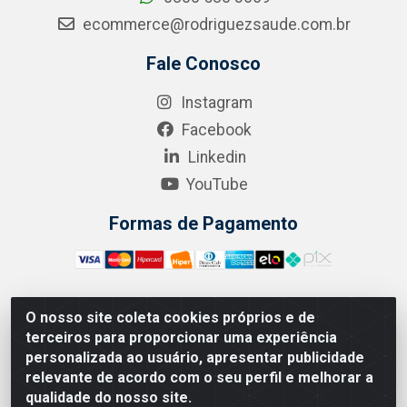
ecommerce@rodriguezsaude.com.br
Fale Conosco
Instagram
Facebook
Linkedin
YouTube
Formas de Pagamento
O nosso site coleta cookies próprios e de
A.R. RODRIGUEZ SOLUÇÕES EM SAÚDE - Endereço Av.
terceiros para proporcionar uma experiência
Joaquim Nabuco, 2235 - Centro, Manaus - AM, CEP
personalizada ao usuário, apresentar publicidade
69020-031 - CNPJ 04.562.591/0001-41
relevante de acordo com o seu perfil e melhorar a
qualidade do nosso site.