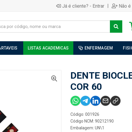
|
Já é cliente? - Entrar
Não é 
ARTAVEIS
LISTAS ACADEMICAS
ENFERMAGEM
FIS
DENTE BIOCL
COR 60
Código: 001926
Código NCM: 90212190
Embalagem: UN\1