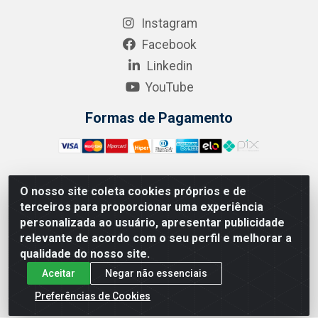
Instagram
Facebook
Linkedin
YouTube
Formas de Pagamento
O nosso site coleta cookies próprios e de
A.R. RODRIGUEZ SOLUÇÕES EM SAÚDE - Endereço Av.
terceiros para proporcionar uma experiência
Joaquim Nabuco, 2235 - Centro, Manaus - AM, CEP
personalizada ao usuário, apresentar publicidade
69020-031 - CNPJ 04.562.591/0001-41
relevante de acordo com o seu perfil e melhorar a
qualidade do nosso site.
Aceitar
Negar não essenciais
Preferências de Cookies