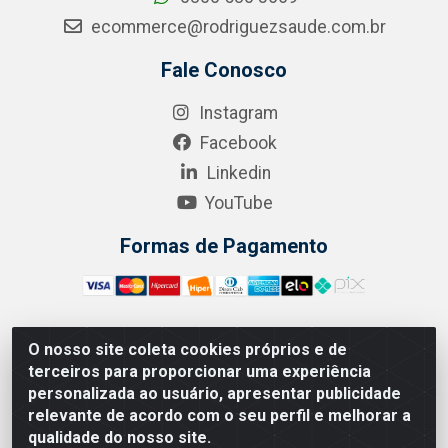
ecommerce@rodriguezsaude.com.br
Fale Conosco
Instagram
Facebook
Linkedin
YouTube
Formas de Pagamento
O nosso site coleta cookies próprios e de
A.R. RODRIGUEZ SOLUÇÕES EM SAÚDE - Endereço Av.
terceiros para proporcionar uma experiência
Joaquim Nabuco, 2235 - Centro, Manaus - AM, CEP
personalizada ao usuário, apresentar publicidade
69020-031 - CNPJ 04.562.591/0001-41
relevante de acordo com o seu perfil e melhorar a
qualidade do nosso site.