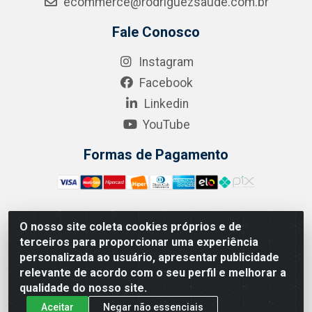
ecommerce@rodriguezsaude.com.br
Fale Conosco
Instagram
Facebook
Linkedin
YouTube
Formas de Pagamento
O nosso site coleta cookies próprios e de
A.R. RODRIGUEZ SOLUÇÕES EM SAÚDE - Endereço Av.
terceiros para proporcionar uma experiência
Joaquim Nabuco, 2235 - Centro, Manaus - AM, CEP
personalizada ao usuário, apresentar publicidade
69020-031 - CNPJ 04.562.591/0001-41
relevante de acordo com o seu perfil e melhorar a
qualidade do nosso site.
Aceitar
Negar não essenciais