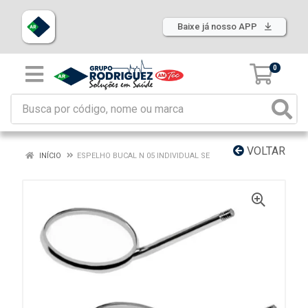
Baixe já nosso APP
0
VOLTAR
INÍCIO
ESPELHO BUCAL N 05 INDIVIDUAL SE