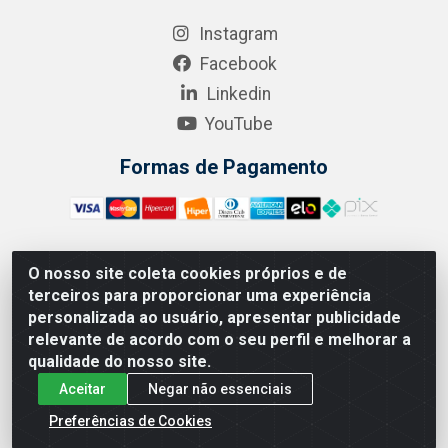
Instagram
Facebook
Linkedin
YouTube
Formas de Pagamento
O nosso site coleta cookies próprios e de
A.R. RODRIGUEZ SOLUÇÕES EM SAÚDE - Endereço Av.
terceiros para proporcionar uma experiência
Joaquim Nabuco, 2235 - Centro, Manaus - AM, CEP 69020-
personalizada ao usuário, apresentar publicidade
031 - CNPJ 04.562.591/0001-41
relevante de acordo com o seu perfil e melhorar a
qualidade do nosso site.
Aceitar
Negar não essenciais
Preferências de Cookies