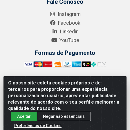
Fale Conosco
Instagram
Facebook
Linkedin
YouTube
Formas de Pagamento
O nosso site coleta cookies próprios e de
A.R. RODRIGUEZ SOLUÇÕES EM SAÚDE - Endereço Av.
terceiros para proporcionar uma experiência
Joaquim Nabuco, 2235 - Centro, Manaus - AM, CEP
personalizada ao usuário, apresentar publicidade
69020-031 - CNPJ 04.562.591/0001-41
relevante de acordo com o seu perfil e melhorar a
qualidade do nosso site.
Aceitar
Negar não essenciais
Preferências de Cookies