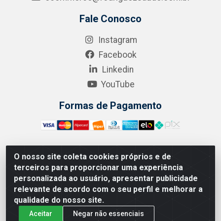
Fale Conosco
Instagram
Facebook
Linkedin
YouTube
Formas de Pagamento
O nosso site coleta cookies próprios e de
A.R. RODRIGUEZ SOLUÇÕES EM SAÚDE - Endereço Av.
terceiros para proporcionar uma experiência
Joaquim Nabuco, 2235 - Centro, Manaus - AM, CEP
personalizada ao usuário, apresentar publicidade
69020-031 - CNPJ 04.562.591/0001-41
relevante de acordo com o seu perfil e melhorar a
qualidade do nosso site.
Aceitar
Negar não essenciais