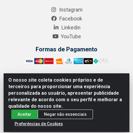
Instagram
Facebook
Linkedin
YouTube
Formas de Pagamento
O nosso site coleta cookies próprios e de
A.R. RODRIGUEZ SOLUÇÕES EM SAÚDE - Endereço Av.
terceiros para proporcionar uma experiência
Joaquim Nabuco, 2235 - Centro, Manaus - AM, CEP
personalizada ao usuário, apresentar publicidade
69020-031 - CNPJ 04.562.591/0001-41
relevante de acordo com o seu perfil e melhorar a
qualidade do nosso site.
Aceitar
Negar não essenciais
Preferências de Cookies