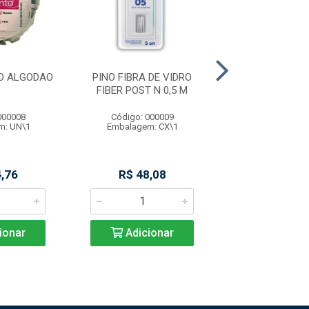
O ALGODAO
PINO FIBRA DE VIDRO
PINO FIBRA DE
FIBER POST N 0,5 M
FIBER POST N
000008
Código: 000009
Código: 000
m: UN\1
Embalagem: CX\1
Embalagem: 
,76
R$ 48,08
R$ 49,9
ionar
Adicionar
Adicio