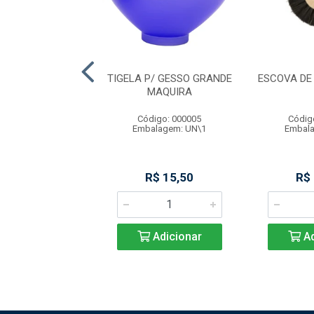
IBRA DE VIDRO
TIGELA P/ GESSO GRANDE
ESCOVA DE
 POST N 1 MAQ
MAQUIRA
digo: 000010
Código: 000005
Códig
alagem: CX\1
Embalagem: UN\1
Embala
R$ 49,90
R$ 15,50
R$
Adicionar
Adicionar
Ad