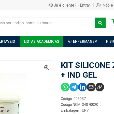
|
Já é cliente? - Entrar
Não é 
ARTAVEIS
LISTAS ACADEMICAS
ENFERMAGEM
FIS
L
KIT SILICONE
+ IND GEL
Código: 005957
Código NCM: 34070020
Embalagem: UN\1