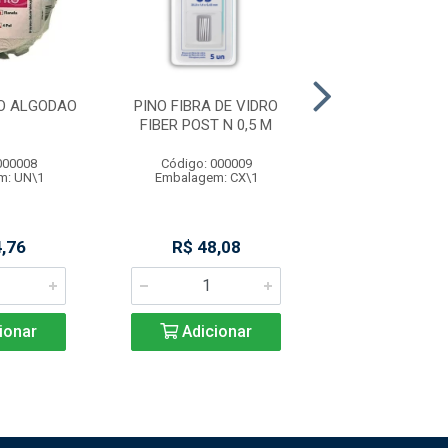
O ALGODAO
PINO FIBRA DE VIDRO
PINO FIBRA DE
FIBER POST N 0,5 M
FIBER POST N
000008
Código: 000009
Código: 000
m: UN\1
Embalagem: CX\1
Embalagem: 
,76
R$ 48,08
R$ 49,9
ionar
Adicionar
Adicio