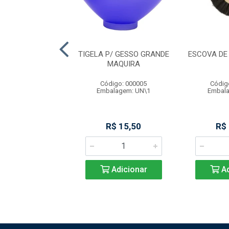
IBRA DE VIDRO
TIGELA P/ GESSO GRANDE
ESCOVA DE
 POST N 1 MAQ
MAQUIRA
digo: 000010
Código: 000005
Códig
alagem: CX\1
Embalagem: UN\1
Embala
R$ 49,90
R$ 15,50
R$
Adicionar
Adicionar
Ad