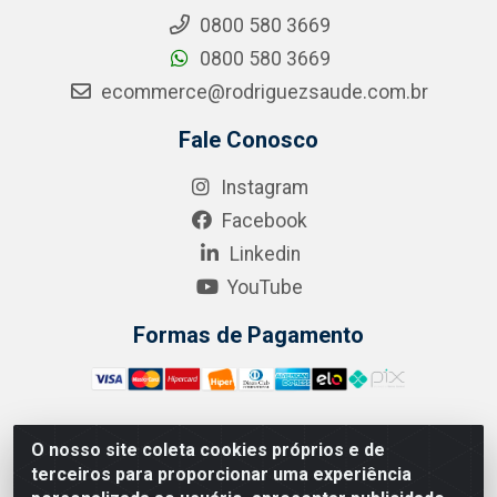
0800 580 3669
0800 580 3669
ecommerce@rodriguezsaude.com.br
Fale Conosco
Instagram
Facebook
Linkedin
YouTube
Formas de Pagamento
O nosso site coleta cookies próprios e de
A.R. RODRIGUEZ SOLUÇÕES EM SAÚDE - Endereço Av.
terceiros para proporcionar uma experiência
Joaquim Nabuco, 2235 - Centro, Manaus - AM, CEP