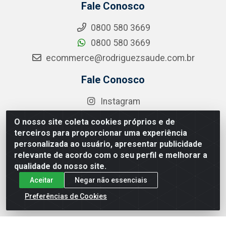
Fale Conosco
0800 580 3669
0800 580 3669
ecommerce@rodriguezsaude.com.br
Fale Conosco
Instagram
Facebook
O nosso site coleta cookies próprios e de
Linkedin
terceiros para proporcionar uma experiência
personalizada ao usuário, apresentar publicidade
YouTube
relevante de acordo com o seu perfil e melhorar a
qualidade do nosso site.
Formas de Pagamento
Aceitar
Negar não essenciais
Preferências de Cookies