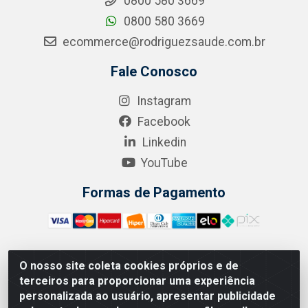
0800 580 3669
0800 580 3669
ecommerce@rodriguezsaude.com.br
Fale Conosco
Instagram
Facebook
Linkedin
YouTube
Formas de Pagamento
O nosso site coleta cookies próprios e de
A.R. RODRIGUEZ SOLUÇÕES EM SAÚDE - Endereço Av.
terceiros para proporcionar uma experiência
Joaquim Nabuco, 2235 - Centro, Manaus - AM, CEP 69020-
personalizada ao usuário, apresentar publicidade
031 - CNPJ 04.562.591/0001-41