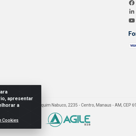
Fo
para
io, apresentar
elhorar a
- Endereço Av. Joaquim Nabuco, 2235 - Centro, Manaus - AM, CEP 6
e Cookies