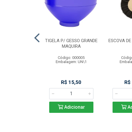
IBRA DE VIDRO
TIGELA P/ GESSO GRANDE
ESCOVA DE
 POST N 1 MAQ
MAQUIRA
digo: 000010
Código: 000005
Códig
alagem: CX\1
Embalagem: UN\1
Embala
R$ 49,90
R$ 15,50
R$
Adicionar
Adicionar
Ad