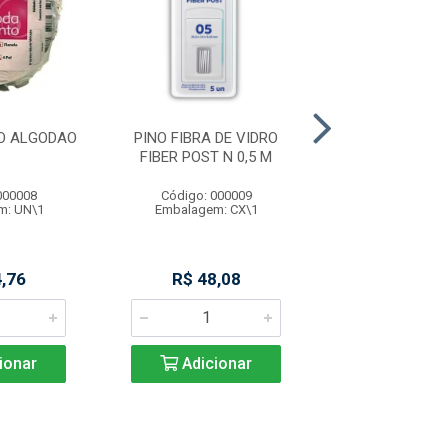
O ALGODAO
PINO FIBRA DE VIDRO
PINO FIBRA DE
FIBER POST N 0,5 M
FIBER POST N
000008
Código: 000009
Código: 000
m: UN\1
Embalagem: CX\1
Embalagem: 
,76
R$ 48,08
R$ 49,9
ionar
Adicionar
Adicio