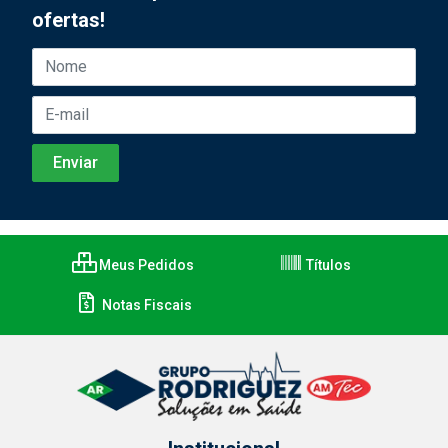
ofertas!
Meus Pedidos
Títulos
Notas Fiscais