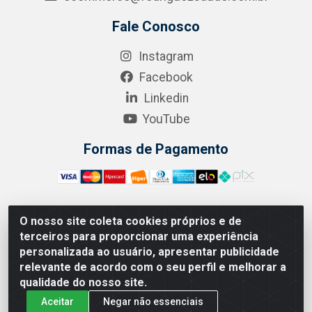
Fale Conosco
Instagram
Facebook
Linkedin
YouTube
Formas de Pagamento
O nosso site coleta cookies próprios e de
A.R. RODRIGUEZ SOLUÇÕES EM SAÚDE - Endereço Av.
terceiros para proporcionar uma experiência
Joaquim Nabuco, 2235 - Centro, Manaus - AM, CEP
personalizada ao usuário, apresentar publicidade
69020-031 - CNPJ 04.562.591/0001-41
relevante de acordo com o seu perfil e melhorar a
qualidade do nosso site.
Aceitar
Negar não essenciais