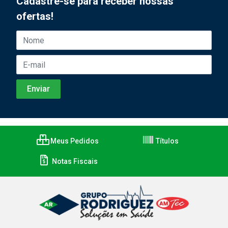
Cadastre-se para receber nossas
ofertas!
Meus Pedidos
Títulos
Notas Fiscais