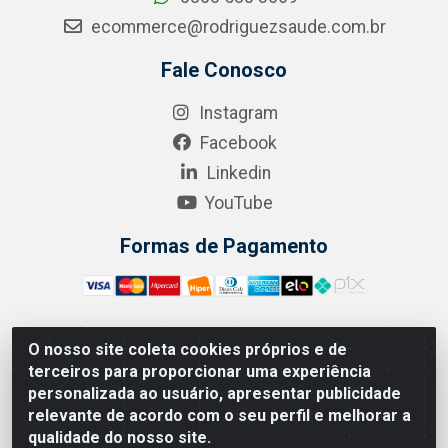
ecommerce@rodriguezsaude.com.br
Fale Conosco
Instagram
Facebook
Linkedin
YouTube
Formas de Pagamento
O nosso site coleta cookies próprios e de
A.R. RODRIGUEZ SOLUÇÕES EM SAÚDE - Endereço Av.
terceiros para proporcionar uma experiência
Joaquim Nabuco, 2235 - Centro, Manaus - AM, CEP
personalizada ao usuário, apresentar publicidade
69020-031 - CNPJ 04.562.591/0001-41
relevante de acordo com o seu perfil e melhorar a
qualidade do nosso site.