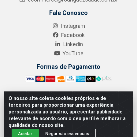
Fale Conosco
Instagram
Facebook
Linkedin
YouTube
Formas de Pagamento
O nosso site coleta cookies próprios e de
A.R. RODRIGUEZ SOLUÇÕES EM SAÚDE - Endereço Av.
terceiros para proporcionar uma experiência
Joaquim Nabuco, 2235 - Centro, Manaus - AM, CEP
personalizada ao usuário, apresentar publicidade
69020-031 - CNPJ 04.562.591/0001-41
relevante de acordo com o seu perfil e melhorar a
qualidade do nosso site.
Aceitar
Negar não essenciais