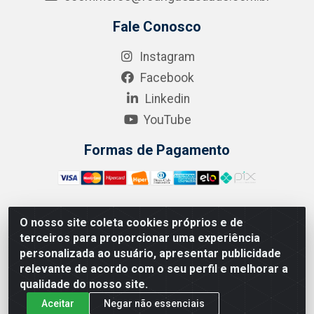
Fale Conosco
Instagram
Facebook
Linkedin
YouTube
Formas de Pagamento
O nosso site coleta cookies próprios e de
A.R. RODRIGUEZ SOLUÇÕES EM SAÚDE - Endereço Av.
terceiros para proporcionar uma experiência
Joaquim Nabuco, 2235 - Centro, Manaus - AM, CEP
personalizada ao usuário, apresentar publicidade
69020-031 - CNPJ 04.562.591/0001-41
relevante de acordo com o seu perfil e melhorar a
qualidade do nosso site.
Aceitar
Negar não essenciais