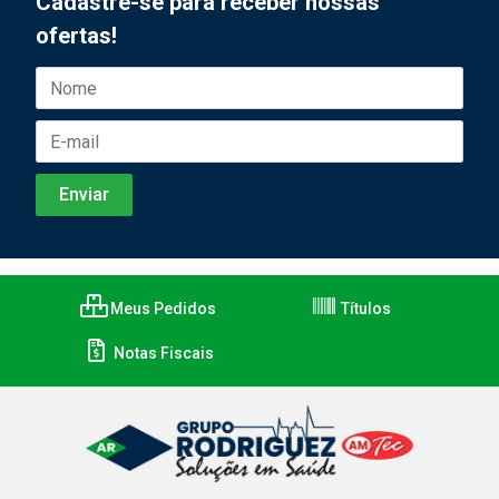
Cadastre-se para receber nossas
ofertas!
Meus Pedidos
Títulos
Notas Fiscais