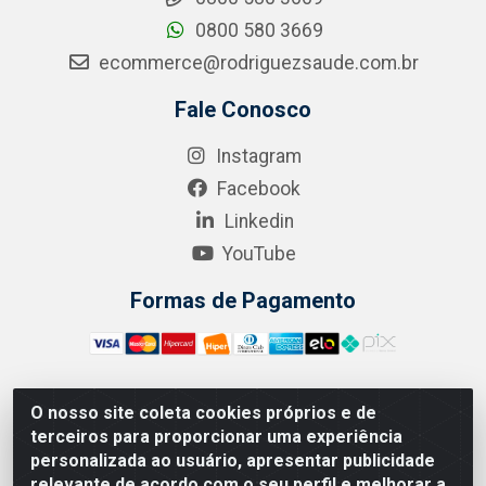
0800 580 3669
ecommerce@rodriguezsaude.com.br
Fale Conosco
Instagram
Facebook
Linkedin
YouTube
Formas de Pagamento
O nosso site coleta cookies próprios e de
A.R. RODRIGUEZ SOLUÇÕES EM SAÚDE - Endereço Av.
terceiros para proporcionar uma experiência
Joaquim Nabuco, 2235 - Centro, Manaus - AM, CEP
personalizada ao usuário, apresentar publicidade
69020-031 - CNPJ 04.562.591/0001-41
relevante de acordo com o seu perfil e melhorar a