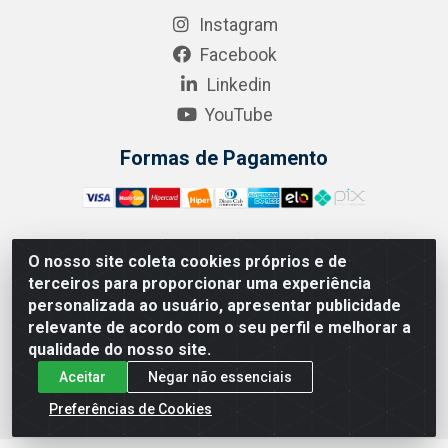
Instagram
Facebook
Linkedin
YouTube
Formas de Pagamento
O nosso site coleta cookies próprios e de
A.R. RODRIGUEZ SOLUÇÕES EM SAÚDE - Endereço Av.
terceiros para proporcionar uma experiência
Joaquim Nabuco, 2235 - Centro, Manaus - AM, CEP
personalizada ao usuário, apresentar publicidade
69020-031 - CNPJ 04.562.591/0001-41
relevante de acordo com o seu perfil e melhorar a
qualidade do nosso site.
Aceitar
Negar não essenciais
Preferências de Cookies