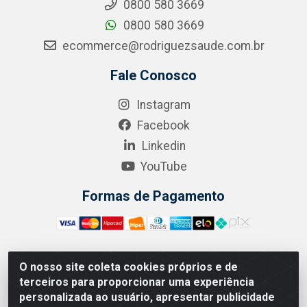
0800 580 3669
0800 580 3669
ecommerce@rodriguezsaude.com.br
Fale Conosco
Instagram
Facebook
Linkedin
YouTube
Formas de Pagamento
O nosso site coleta cookies próprios e de
A.R. RODRIGUEZ SOLUÇÕES EM SAÚDE - Endereço Av.
terceiros para proporcionar uma experiência
Joaquim Nabuco, 2235 - Centro, Manaus - AM, CEP
personalizada ao usuário, apresentar publicidade
69020-031 - CNPJ 04.562.591/0001-41